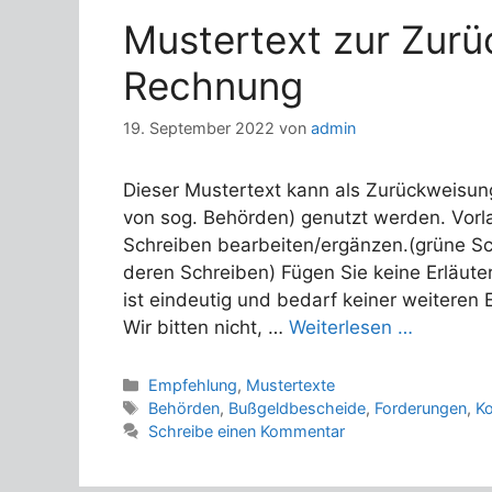
Mustertext zur Zurü
Rechnung
19. September 2022
von
admin
Dieser Mustertext kann als Zurückweisu
von sog. Behörden) genutzt werden. Vorla
Schreiben bearbeiten/ergänzen.(grüne Sch
deren Schreiben) Fügen Sie keine Erläute
ist eindeutig und bedarf keiner weiteren 
Wir bitten nicht, …
Weiterlesen …
Kategorien
Empfehlung
,
Mustertexte
Schlagwörter
Behörden
,
Bußgeldbescheide
,
Forderungen
,
K
Schreibe einen Kommentar