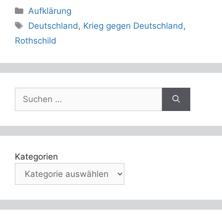
Kategorien
Aufklärung
Schlagwörter
Deutschland
,
Krieg gegen Deutschland
,
Rothschild
Suche
nach:
Kategorien