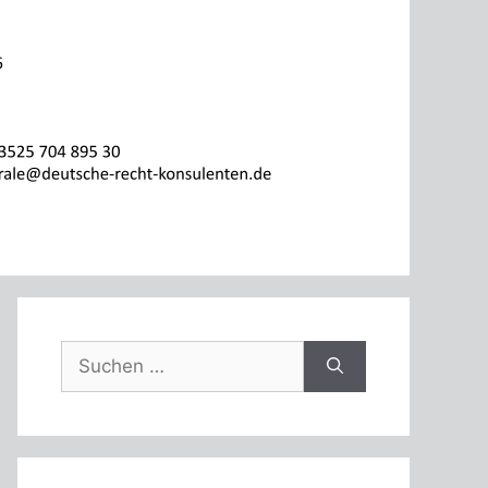
Suche
nach: