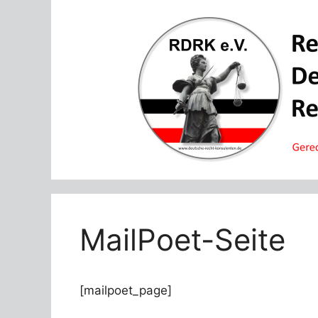
Zum
Inhalt
springen
MailPoet-Seite
[mailpoet_page]